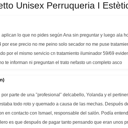
etto Unisex Perruqueria I Estèti
e aplican lo que no pides según Ana sin preguntar y luego ala h
04 por ese precio no me peino solo secador no me puse tratamie
o por el mismo servicio cn tratamiento iluminador 59/69 evide
no te informan ni preguntan el trato nefasto un completo asco
n)
or parte de una "profesional" delcabello, Yolanda y el pertinen
 estaba todo roto y quemado a causa de las mechas. Después d
on en contacto con Ismael, responsable del salón. Podía entend
 tolero es que después de pagar tanto pensando que eran unos 