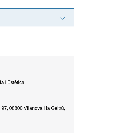
a I Estètica
97, 08800 Vilanova i la Geltrú,