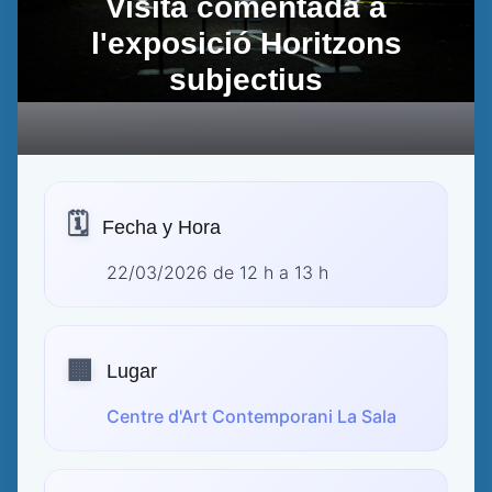
Visita comentada a
l'exposició Horitzons
subjectius
🗓️
Fecha y Hora
22/03/2026 de 12 h a 13 h
🏢
Lugar
Centre d'Art Contemporani La Sala