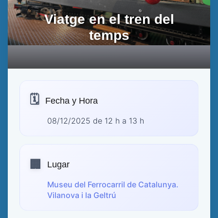
Viatge en el tren del
temps
🗓️
Fecha y Hora
08/12/2025 de 12 h a 13 h
🏢
Lugar
Museu del Ferrocarril de Catalunya.
Vilanova i la Geltrú