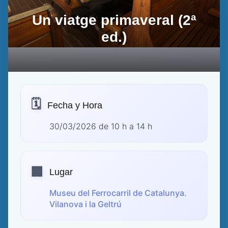
Un viatge primaveral (2ª
ed.)
🗓️
Fecha y Hora
30/03/2026 de 10 h a 14 h
🏢
Lugar
Museu del Ferrocarril de Catalunya.
Vilanova i la Geltrú