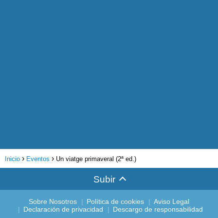
Inicio
Eventos
Un viatge primaveral (2ª ed.)
Subir
Sobre Nosotros
Política de cookies
Aviso Legal
Declaración de privacidad
Descargo de responsabilidad