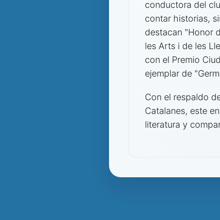
conductora del clu
contar historias, 
destacan "Honor d
les Arts i de les L
con el Premio Ciud
ejemplar de "Germa
Con el respaldo del
Catalanes, este en
literatura y compa