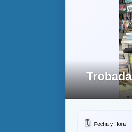
Trobada
🗓️
Fecha y Hora