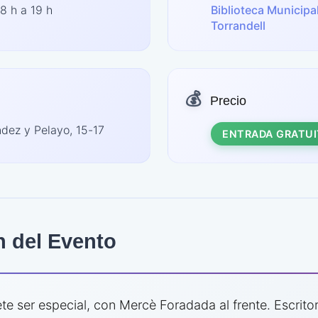
8 h a 19 h
Biblioteca Municip
Torrandell
💰
Precio
dez y Pelayo, 15-17
ENTRADA GRATUI
n del Evento
e ser especial, con Mercè Foradada al frente. Escrit