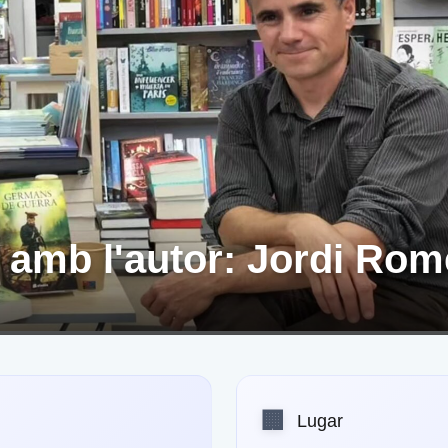
 amb l'autor: Jordi Rom
🏢
Lugar