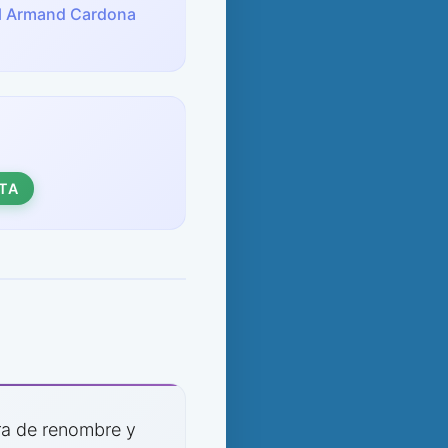
al Armand Cardona
TA
ora de renombre y