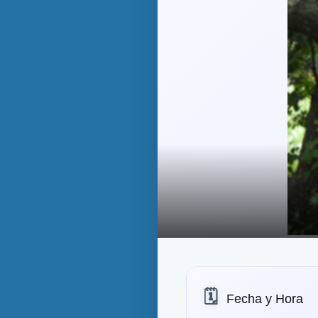
🗓️
Fecha y Hora