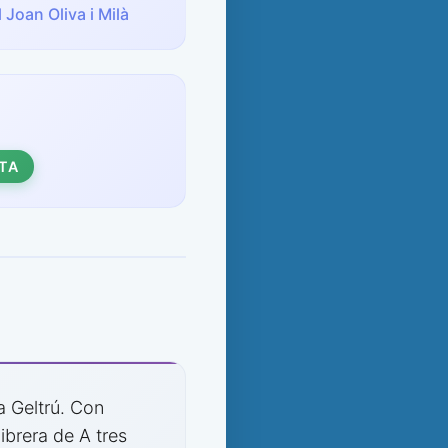
 Joan Oliva i Milà
TA
a Geltrú. Con
ibrera de A tres