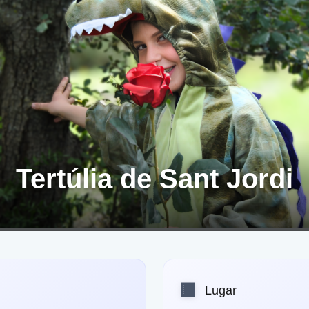
Tertúlia de Sant Jordi
🏢
Lugar