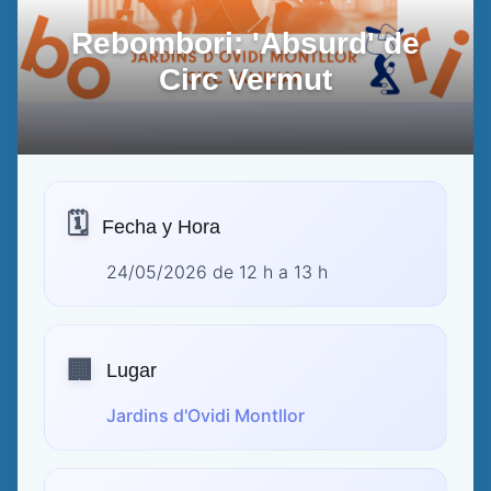
Rebombori: 'Absurd' de
Circ Vermut
🗓️
Fecha y Hora
24/05/2026 de 12 h a 13 h
🏢
Lugar
Jardins d'Ovidi Montllor