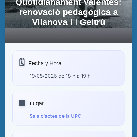
Quotidianament Valentes:
renovació pedagògica a
Vilanova i l Geltrú
🗓️
Fecha y Hora
19/05/2026 de 18 h a 19 h
🏢
Lugar
Sala d'actes de la UPC