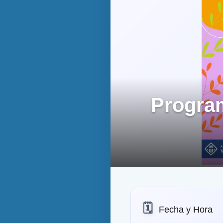
Program
🗓️
Fecha y Hora