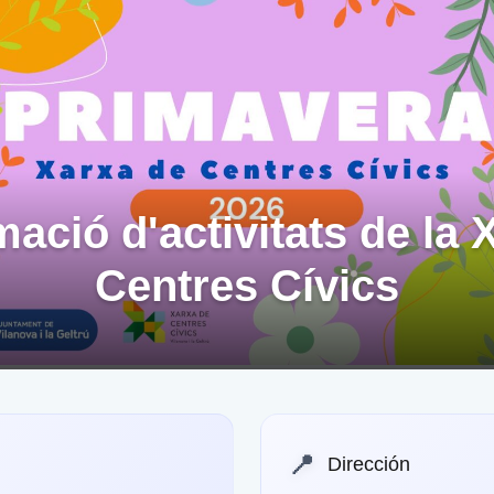
ació d'activitats de la 
Centres Cívics
📍
Dirección