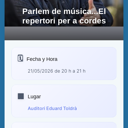
Parlem de música...El
repertori per a cordes
🗓️
Fecha y Hora
21/05/2026 de 20 h a 21 h
🏢
Lugar
Auditori Eduard Toldrà