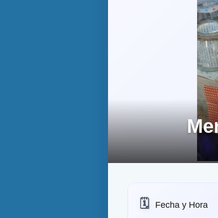
Mer
🗓️
Fecha y Hora