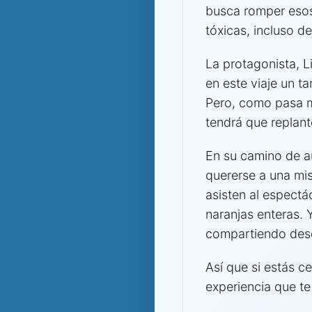
busca romper esos
tóxicas, incluso 
La protagonista, L
en este viaje un t
Pero, como pasa mu
tendrá que replan
En su camino de a
quererse a una mi
asisten al espectá
naranjas enteras. 
compartiendo desde
Así que si estás c
experiencia que te 