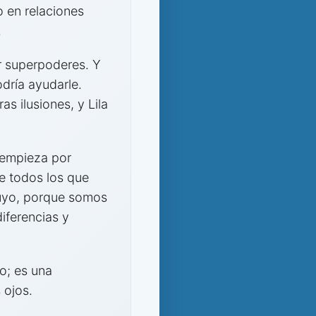
 en relaciones
.
er superpoderes. Y
odría ayudarle.
s ilusiones, y Lila
 empieza por
e todos los que
 suyo, porque somos
diferencias y
o; es una
 ojos.