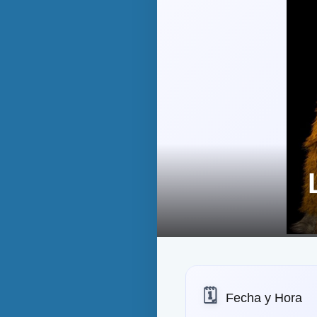
🗓️
Fecha y Hora