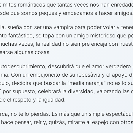
 mitos románticos que tantas veces nos han enredado
desde que somos peques y empezamos a hacer amigos
ila, sueña con ser una vampira para poder volar y ten
anto fantástico, se topa con un amigo misterioso que p
chas veces, la realidad no siempre encaja con nuestra
tearse algunas cosas.
utodescubrimiento, descubrirá que el amor verdadero
sma. Con un empujoncito de su rebesàvia y el apoyo d
culo, decidirá que buscar la "media naranja" no es lo
Y por supuesto, celebrará la diversidad, valorando las 
 el respeto y la igualdad.
erca, no te lo pierdas. Es más que un simple espectácul
hace pensar, reír y, quizás, mirarte al espejo con otros