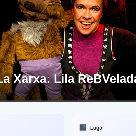
La Xarxa: Lila ReBVelad
🏢
Lugar