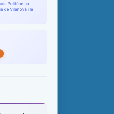
cola Politècnica
a de Vilanova i la