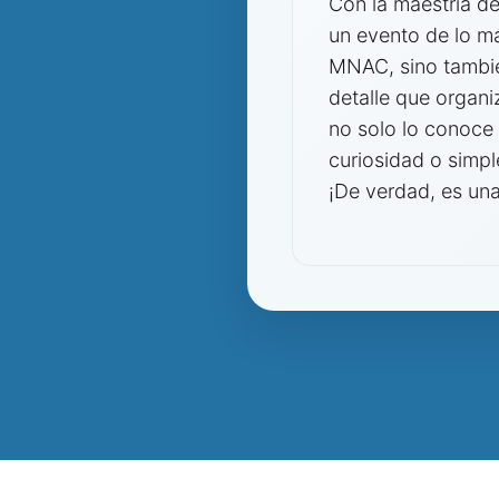
Con la maestría de
un evento de lo má
MNAC, sino también
detalle que organ
no solo lo conoce 
curiosidad o simpl
¡De verdad, es un