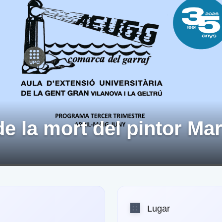
e la mort del pintor Ma
🏢
Lugar