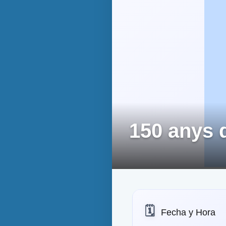
150 anys d
🗓️
Fecha y Hora