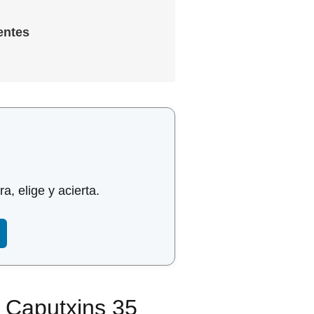
entes
, elige y acierta.
- Caputxins 35